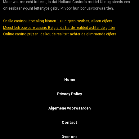
Maar wat me echt irriteert, is dat Holland Casino’s mobiel UI nog steeds een
onleesbaar 9‑punt lettertype gebruikt voor hun bonusvoorwaarden.
Snelle casino uitbetaling binnen 1 uur: geen mythes, alleen cijfers
Meest betrouwbare casino België: de harde realiteit achter de glitter
Online casino prijzen: de koude realiteit achter de glimmende cijfers
Home
Privacy Policy
Algemene voorwaarden
Contact
Over ons