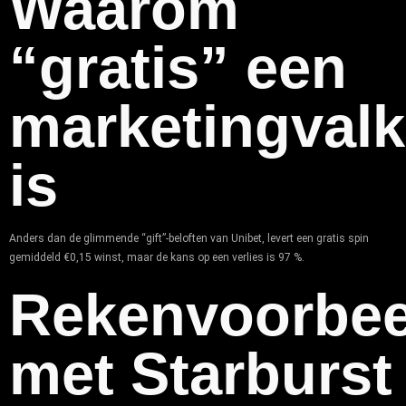
Waarom
“gratis” een
marketingvalk
is
Anders dan de glimmende “gift”‑beloften van Unibet, levert een gratis spin
gemiddeld €0,15 winst, maar de kans op een verlies is 97 %.
Rekenvoorbee
met Starburst