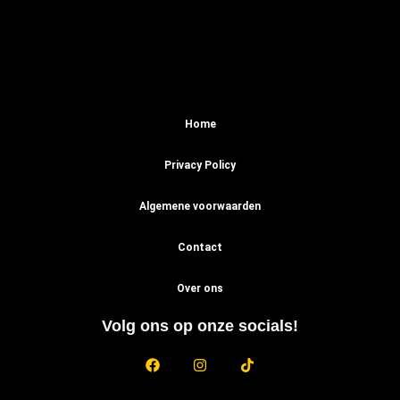
Home
Privacy Policy
Algemene voorwaarden
Contact
Over ons
Volg ons op onze socials!