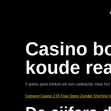
Casino bo
koude rea
5 gratis spins klinken als een cadeautje, maar he
Comeon Casino 210 Free Spins Zonder Storting 