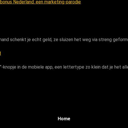
P bonus Nederland: een marketing‑parodie
emand schenkt je echt geld, ze sluizen het weg via streng geformu
d
”‑knopje in de mobiele app, een lettertype zo klein dat je het al
Home