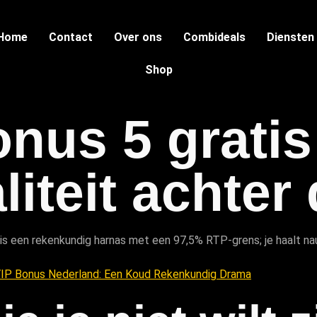
Home
Contact
Over ons
Combideals
Diensten
Shop
nus 5 gratis
liteit achter
t is een rekenkundig harnas met een 97,5% RTP‑grens; je haalt nau
VIP Bonus Nederland: Een Koud Rekenkundig Drama