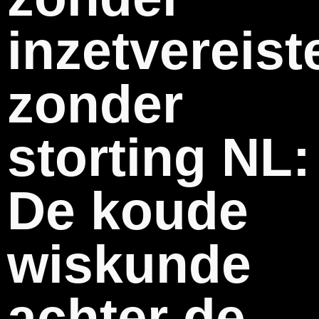
inzetvereist
zonder
storting NL:
De koude
wiskunde
achter de