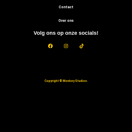
Contact
Over ons
Volg ons op onze socials!
Copyright © Monkey Studios.