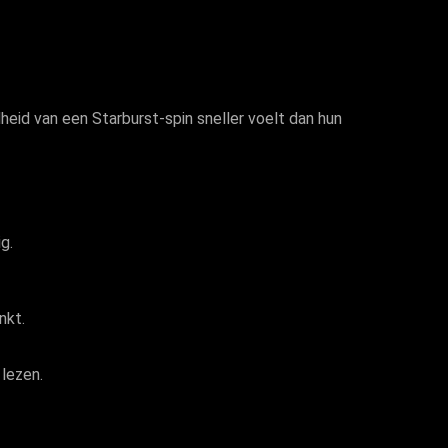
lheid van een Starburst‑spin sneller voelt dan hun
g.
nkt.
lezen.