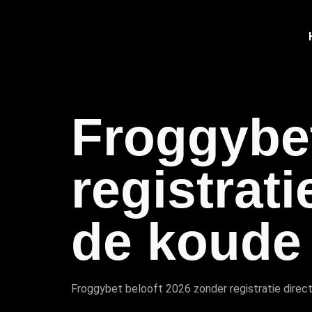
Froggybe
registrati
de koude r
Froggybet belooft 2026 zonder registratie direct s