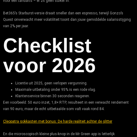
voor een tandarts – er zit geen suiker in.
Bet365’s Starburst‑versie draait sneller dan een espresso, terwijl Gonzo’s
Quest onverwacht meer volatiliteit toont dan jouw gemiddelde salarisstijging
van 2% per jaar.
Checklist
voor 2026
Licentie uit 2025, geen verlopen vergunning.
Maximale uitbetaling onder 95% is een rode vlag.
Klantenservice binnen 30 seconden reageren.
Een voorbeeld: 50 euro inzet, 1,8× RTP, resulteert in een verwacht rendement
van 90 euro, maar de echt uitbetaalde som valt vaak rond 84.
Cleopatra gokkasten met bonus: De harde realiteit achter de glitter
En die microscopisch kleine plus‑knop in de Mr Green app is letterlijk