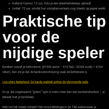
Holland Casino: 12 uur, mits je een identiteitsbewijs uploadt.
Unibet: 72 uur, omdat hun compliance‑team nog steeds op papier werkt.
Praktische tip
voor de
nijdige speler
Bereken vooraf je netto‑winst: (€1000 winst – €15 fee) / (€200 inzet) = 4,93×
return, dan zie je dat de bankoverschrijving vaak de bottleneck is.
Live slots Nederland: De harde realiteit achter de glimmende reels
En ja, die zogenaamd “gratis” spin is niets meer dan een tandartsbonbon – je
betaalt met je tandvlees.
Wat me het meest irriteert? Het micro‑lettertype in de T&C‑sectie waar je