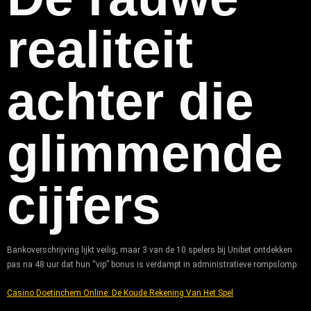
realiteit
achter die
glimmende
cijfers
Bankoverschrijving lijkt veilig, maar 3 van de 10 spelers bij Unibet ontdekken
pas na 48 uur dat hun “vip” bonus is verdampt in administratieve rompslomp.
Casino Doetinchem Online: De Koude Rekening Van Het Spel