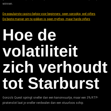
winnen.
De populairste casino belgie voor beginners: geen sprookje, wel cijfers
De beste manier om te gokken is geen mythes, maar harde cijfers
Hoe de
volatiliteit
zich verhoudt
tot Starburst
Gonzo’s Quest springt sneller dan een kanonvuurtje, maar een 3% RTP-
piratenslot laat je sneller verdwalen dan een stuurloos schip.