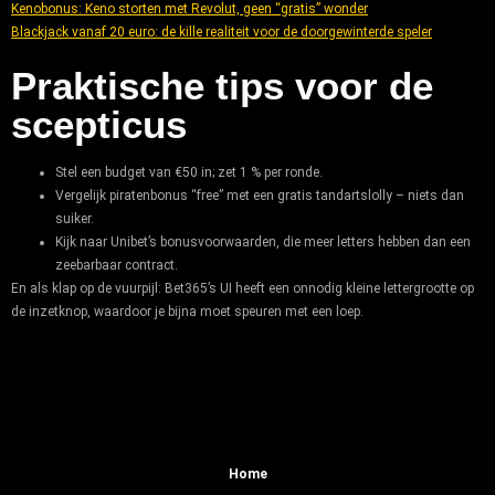
Kenobonus: Keno storten met Revolut, geen “gratis” wonder
Blackjack vanaf 20 euro: de kille realiteit voor de doorgewinterde speler
Praktische tips voor de
scepticus
Stel een budget van €50 in; zet 1 % per ronde.
Vergelijk piratenbonus “free” met een gratis tandartslolly – niets dan
suiker.
Kijk naar Unibet’s bonusvoorwaarden, die meer letters hebben dan een
zeebarbaar contract.
En als klap op de vuurpijl: Bet365’s UI heeft een onnodig kleine lettergrootte op
de inzetknop, waardoor je bijna moet speuren met een loep.
Home