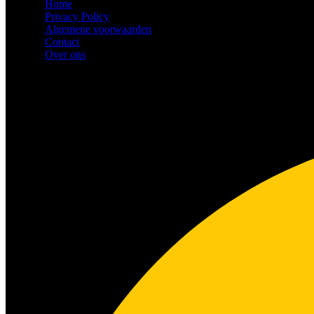
Home
Privacy Policy
Algemene voorwaarden
Contact
Over ons