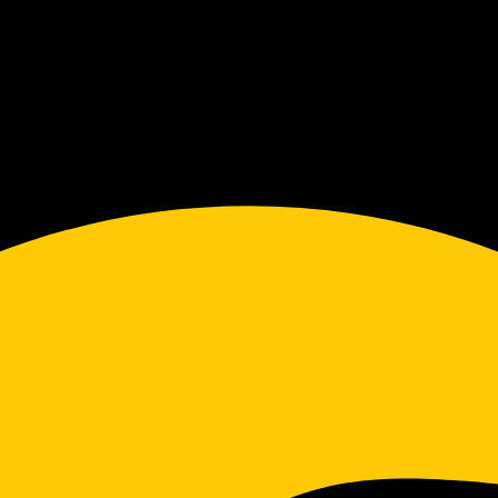
Volg ons op onze socials!
Facebook