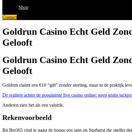
Drukwerk
Shop
Contact
Goldrun Casino Echt Geld Zon
Gelooft
Goldrun Casino Echt Geld Zon
Gelooft
Goldrun claimt een €10 “gift” zonder storting, maar in de praktijk leve
De realiteit achter de populairste live casino online: geen gratis jackpo
Anderen zien het als een valstrik.
Rekenvoorbeeld
Bij Bet365 vind je naast de bonus een spin op Starburst die sneller dra