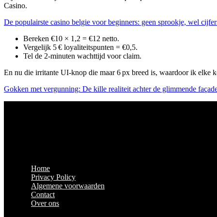
Casino.
De populairste casino belgie voor beginners: geen sprookje, wel cijfer
Bereken €10 × 1,2 = €12 netto.
Vergelijk 5 € loyaliteitspunten = €0,5.
Tel de 2‑minuten wachttijd voor claim.
En nu die irritante UI‑knop die maar 6 px breed is, waardoor ik elke 
Gokken met vergunning: De kille realiteit achter de glimmende façad
Home
Privacy Policy
Algemene voorwaarden
Contact
Over ons