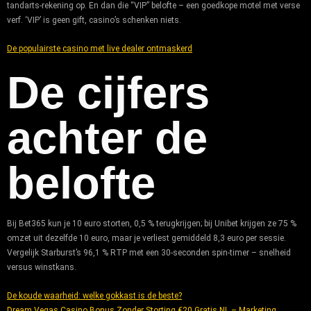
tandarts‑rekening op. En dan die “VIP” belofte – een goedkope motel met verse
verf. ‘VIP’ is geen gift, casino’s schenken niets.
De populairste casino met live dealer ontmaskerd
De cijfers
achter de
belofte
Bij Bet365 kun je 10 euro storten, 0,5 % terugkrijgen; bij Unibet krijgen ze 75 %
omzet uit dezelfde 10 euro, maar je verliest gemiddeld 8,3 euro per sessie.
Vergelijk Starburst’s 96,1 % RTP met een 30‑seconden spin‑timer – snelheid
versus winstkans.
De koude waarheid: welke gokkast is de beste?
Dream Vegas Casino Bonus Zonder Storting €20 Gratis NL – Marketing