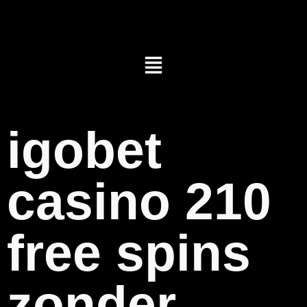
igobet
casino 210
free spins
zonder