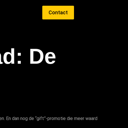
Contact
d: De
ren. En dan nog de “gift”‑promotie die meer waard