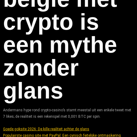
crypto is
een mythe
zonder
glans
Andermans hype rond crypto‑casino’s stamt meestal uit een enkele tweet met
7 likes; de realiteit is een rekenspel met 0,001 BTC per spin.
Goede goksite 2026: De kille realiteit achter de glans
Populairste casino site met PayPal: Een cynisch feitelijke ontmaskering