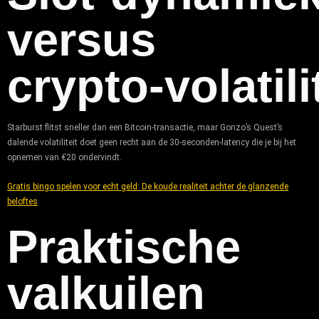
versus
crypto‑volatili
Starburst flitst sneller dan een Bitcoin‑transactie, maar Gonzo’s Quest’s
dalende volatiliteit doet geen recht aan de 30‑seconden‑latency die je bij het
opnemen van €20 ondervindt.
Gratis bingo spelen voor echt geld: De koude realiteit achter de glanzende
beloftes
Praktische
valkuilen