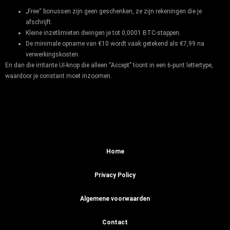
„Free“ bonussen zijn geen geschenken, ze zijn rekeningen die je
afschrijft.
Kleine inzetlimieten dwingen je tot 0,0001 BTC‑stappen.
De minimale opname van €10 wordt vaak getekend als €7,99 na
verwerkingskosten.
En dan die irritante UI‑knop die alleen “Accept” toont in een 6‑punt lettertype,
waardoor je constant moet inzoomen.
Home
Privacy Policy
Algemene voorwaarden
Contact