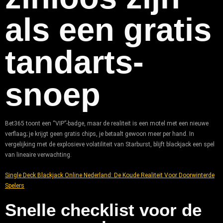
als een gratis
tandarts-
snoep
Bet365 toont een “VIP”‑badge, maar de realiteit is een motel met een nieuwe
verflaag; je krijgt geen gratis chips, je betaalt gewoon meer per hand. In
vergelijking met de explosieve volatiliteit van Starburst, blijft blackjack een spel
van lineaire verwachting.
Single Deck Blackjack Online Nederland: De Koude Realiteit Voor Doorwinterde
Spelers
Snelle checklist voor de